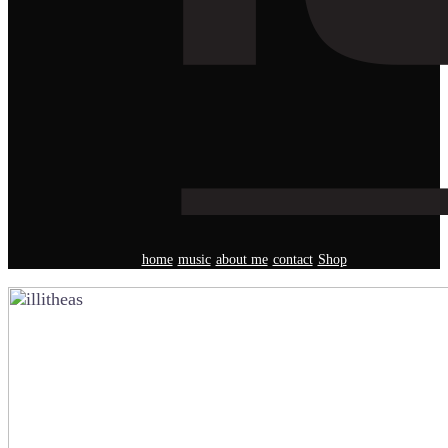
home
music
about me
contact
Shop