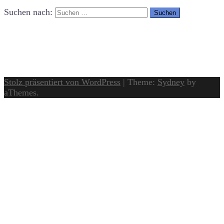
Suchen nach:
Stolz präsentiert von WordPress
|
Theme:
Sydney
by
aThemes.