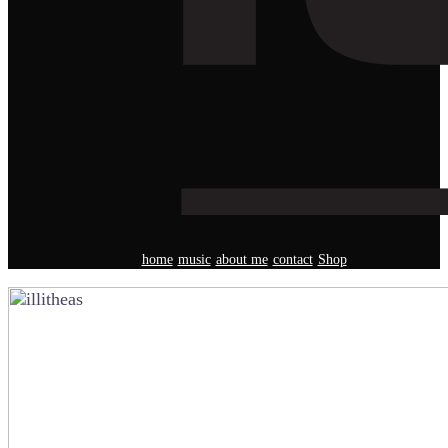
home
music
about me
contact
Shop