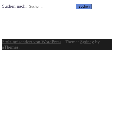
Suchen nach:
Stolz präsentiert von WordPress
|
Theme:
Sydney
by
aThemes.