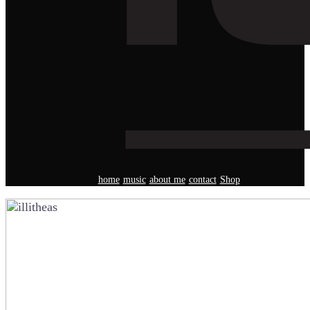
home
music
about me
contact
Shop