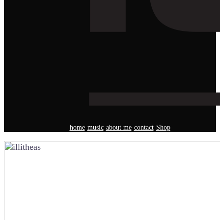
home
music
about me
contact
Shop