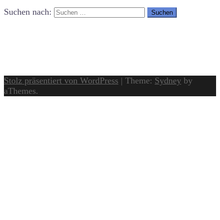
Suchen nach:
Stolz präsentiert von WordPress
|
Theme:
Sydney
by
aThemes.