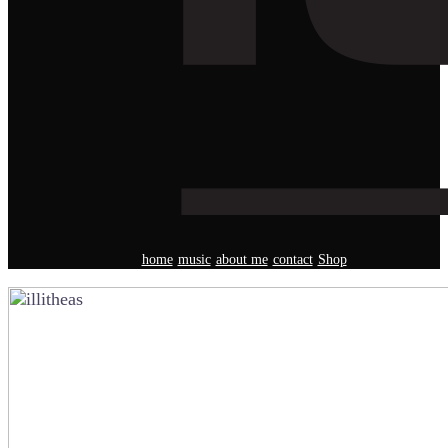
home
music
about me
contact
Shop