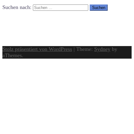
Suchen nach:
Stolz präsentiert von WordPress
|
Theme:
Sydney
by
aThemes.