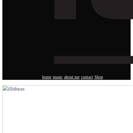
home
music
about me
contact
Shop