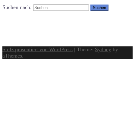
Suchen nach:
Stolz präsentiert von WordPress
|
Theme:
Sydney
by
aThemes.