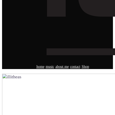
home
music
about me
contact
Shop