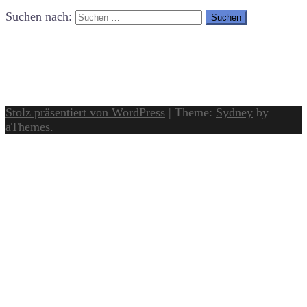
Suchen nach:
Stolz präsentiert von WordPress
|
Theme:
Sydney
by
aThemes.