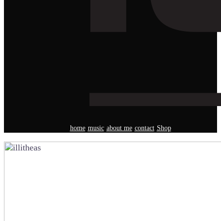
home
music
about me
contact
Shop