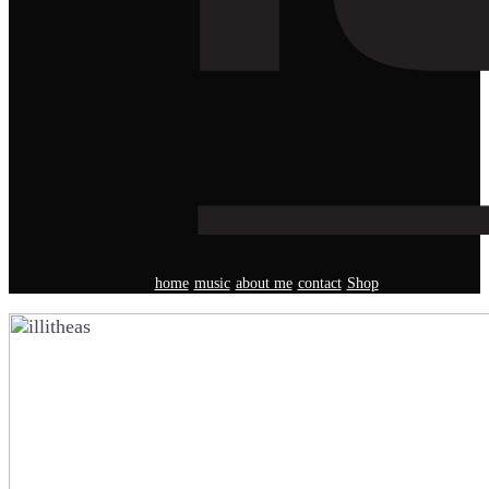
home
music
about me
contact
Shop