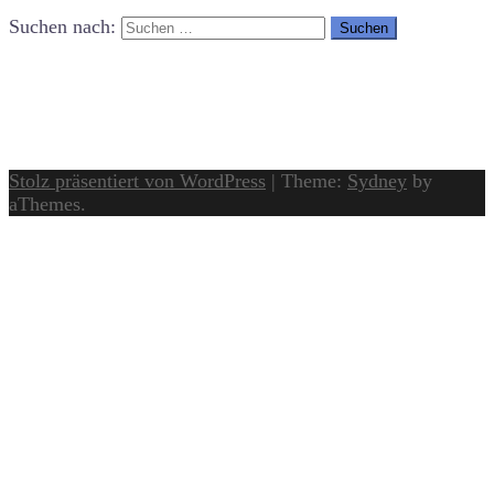
Suchen nach:
Stolz präsentiert von WordPress
|
Theme:
Sydney
by
aThemes.