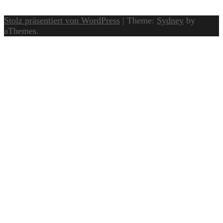
Stolz präsentiert von WordPress
|
Theme:
Sydney
by
aThemes.