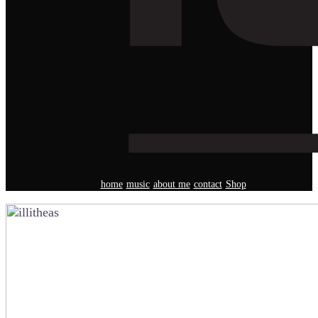
home
music
about me
contact
Shop