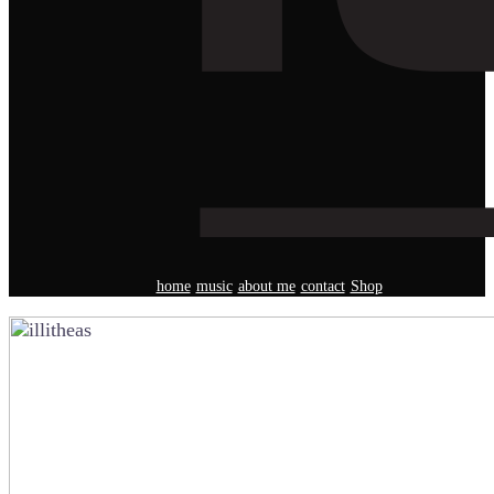
home
music
about me
contact
Shop