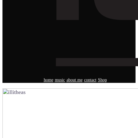
home
music
about me
contact
Shop