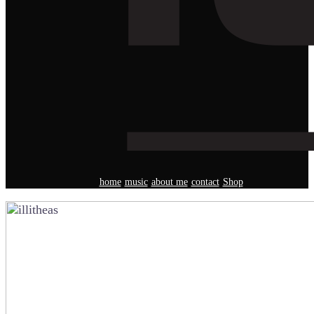
home
music
about me
contact
Shop