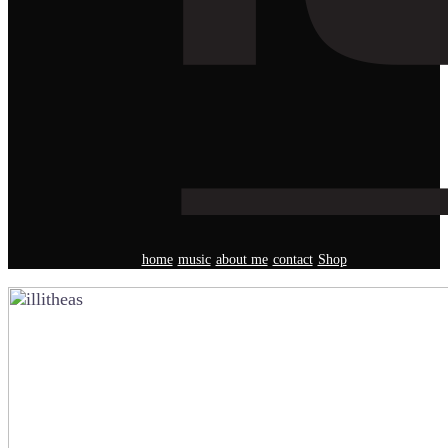
home
music
about me
contact
Shop