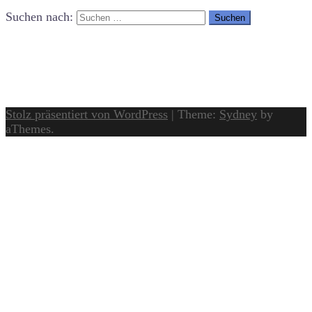
Suchen nach:
Stolz präsentiert von WordPress
|
Theme:
Sydney
by
aThemes.