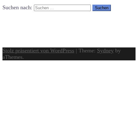
Suchen nach:
Stolz präsentiert von WordPress
|
Theme:
Sydney
by
aThemes.