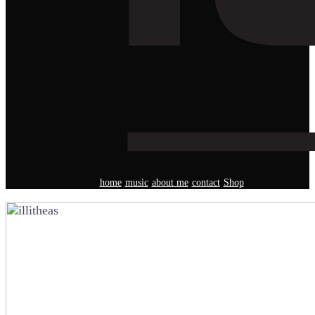
home
music
about me
contact
Shop