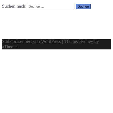
Suchen nach:
Stolz präsentiert von WordPress
|
Theme:
Sydney
by
aThemes.