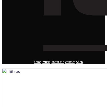
home
music
about me
contact
Shop