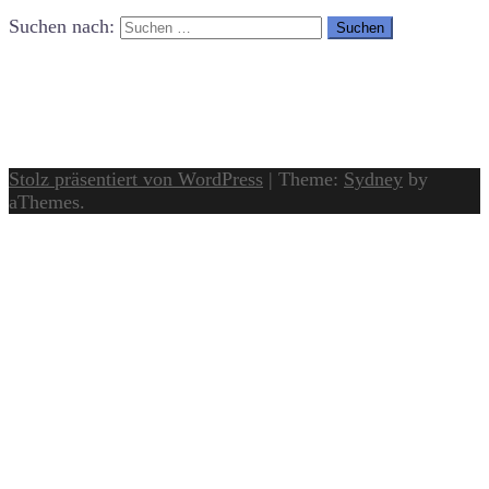
Suchen nach:
Stolz präsentiert von WordPress
|
Theme:
Sydney
by
aThemes.