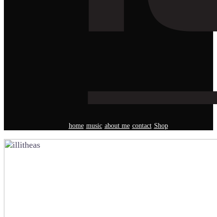
home
music
about me
contact
Shop