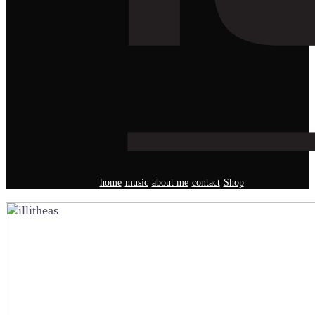
home
music
about me
contact
Shop