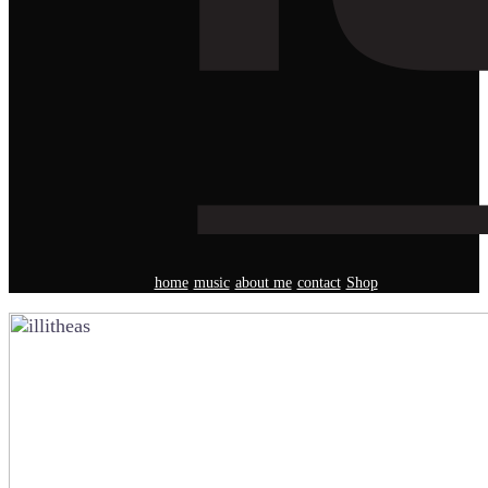
home
music
about me
contact
Shop