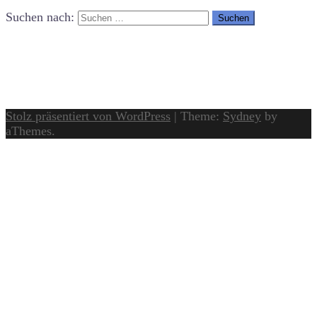
Suchen nach:
Stolz präsentiert von WordPress
|
Theme:
Sydney
by
aThemes.