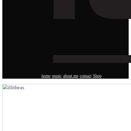
home
music
about me
contact
Shop