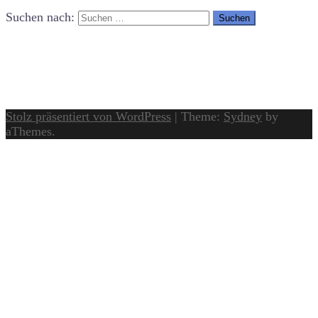
Suchen nach:
Stolz präsentiert von WordPress
|
Theme:
Sydney
by
aThemes.