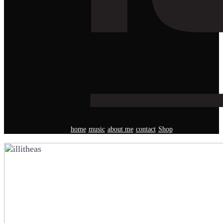
home
music
about me
contact
Shop