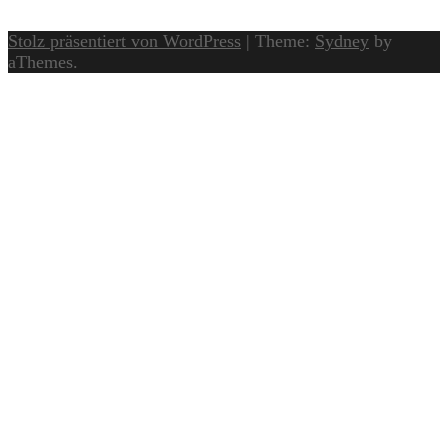
Stolz präsentiert von WordPress
|
Theme:
Sydney
by
aThemes.