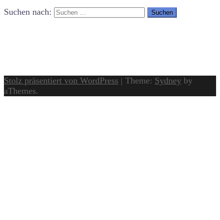
Suchen nach:
Stolz präsentiert von WordPress
|
Theme:
Sydney
by
aThemes.