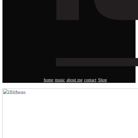
home
music
about me
contact
Shop