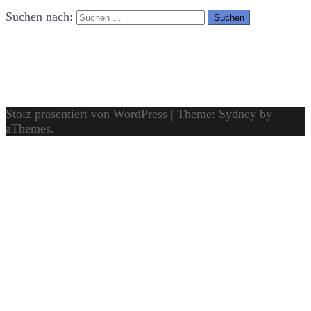
Suchen nach:
Stolz präsentiert von WordPress
|
Theme:
Sydney
by
aThemes.