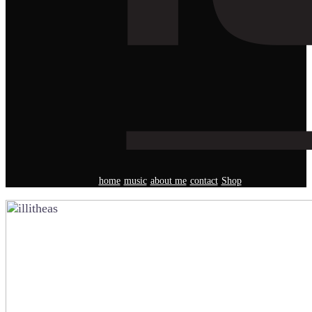
home
music
about me
contact
Shop