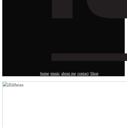
home
music
about me
contact
Shop