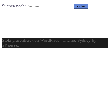
Suchen nach:
Stolz präsentiert von WordPress
|
Theme:
Sydney
by
aThemes.