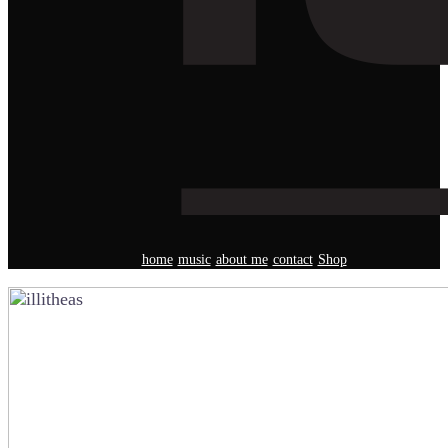
home
music
about me
contact
Shop