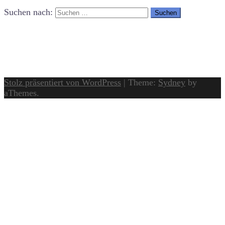
Suchen nach:
Stolz präsentiert von WordPress
|
Theme:
Sydney
by
aThemes.