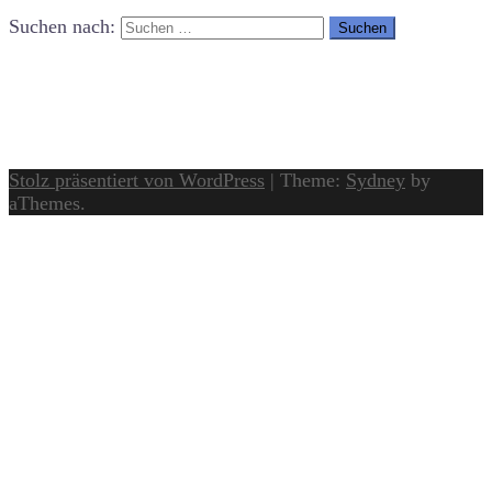
Suchen nach:
Stolz präsentiert von WordPress
|
Theme:
Sydney
by
aThemes.