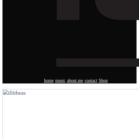
home
music
about me
contact
Shop