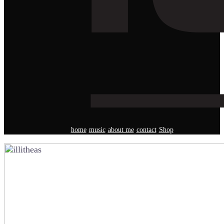
home
music
about me
contact
Shop