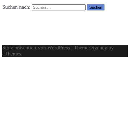
Suchen nach:
Stolz präsentiert von WordPress
|
Theme:
Sydney
by
aThemes.