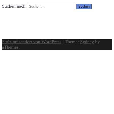
Suchen nach:
Stolz präsentiert von WordPress
|
Theme:
Sydney
by
aThemes.