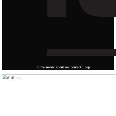
home
music
about me
contact
Shop