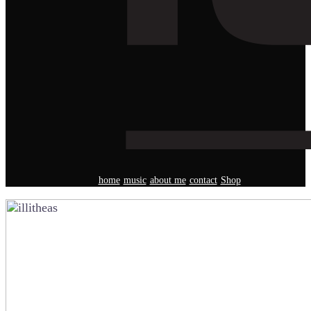
home
music
about me
contact
Shop