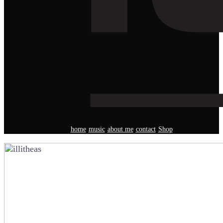
home
music
about me
contact
Shop