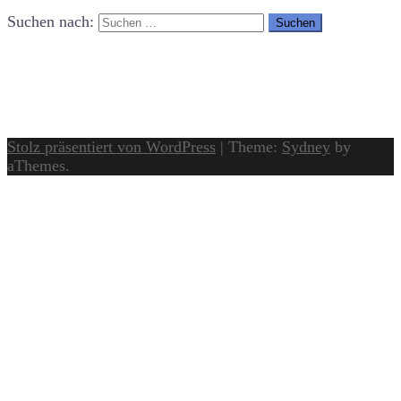
Suchen nach:
Stolz präsentiert von WordPress
|
Theme:
Sydney
by
aThemes.