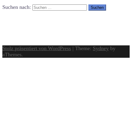
Suchen nach:
Stolz präsentiert von WordPress
|
Theme:
Sydney
by
aThemes.