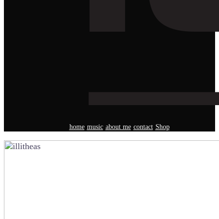
home
music
about me
contact
Shop