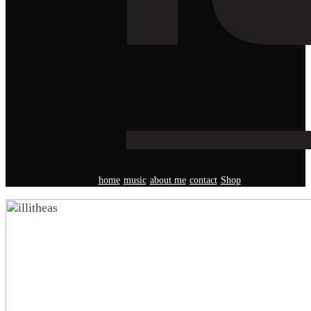
home
music
about me
contact
Shop