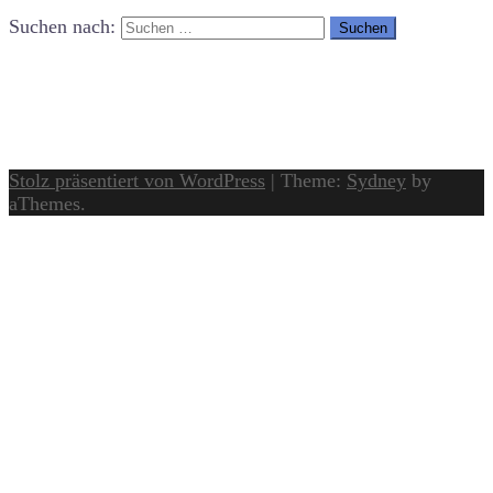
Suchen nach:
Stolz präsentiert von WordPress
|
Theme:
Sydney
by
aThemes.