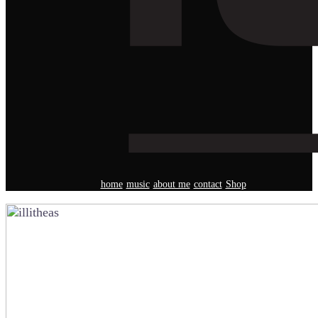
home
music
about me
contact
Shop