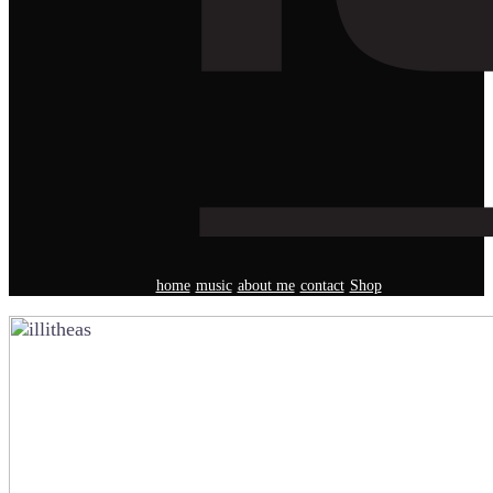
home
music
about me
contact
Shop