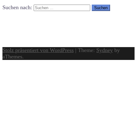
Suchen nach:
Stolz präsentiert von WordPress
|
Theme:
Sydney
by
aThemes.