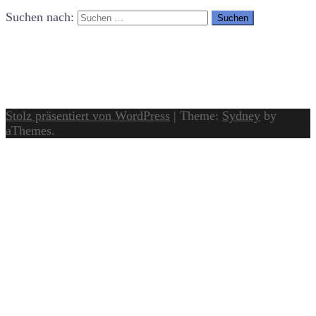
Suchen nach:
Stolz präsentiert von WordPress
|
Theme:
Sydney
by
aThemes.