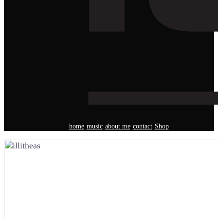
home
music
about me
contact
Shop