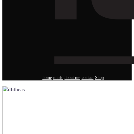
home
music
about me
contact
Shop