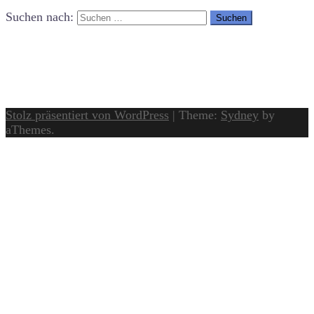
Suchen nach:
Stolz präsentiert von WordPress
|
Theme:
Sydney
by
aThemes.