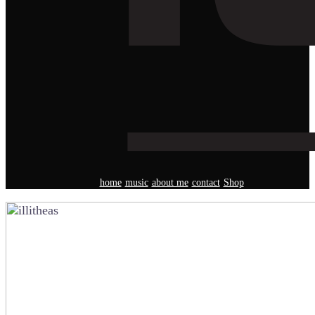
home
music
about me
contact
Shop