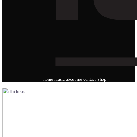
home
music
about me
contact
Shop