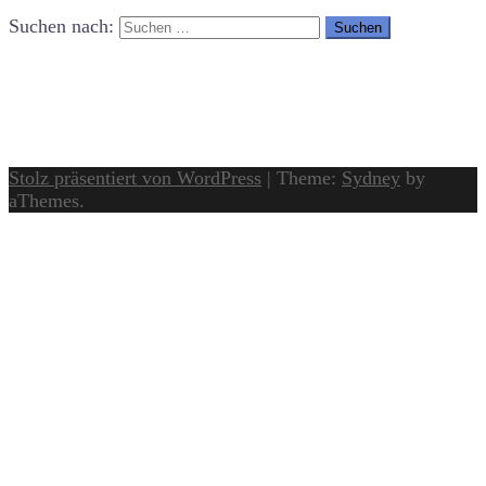
Suchen nach:
Stolz präsentiert von WordPress
|
Theme:
Sydney
by
aThemes.