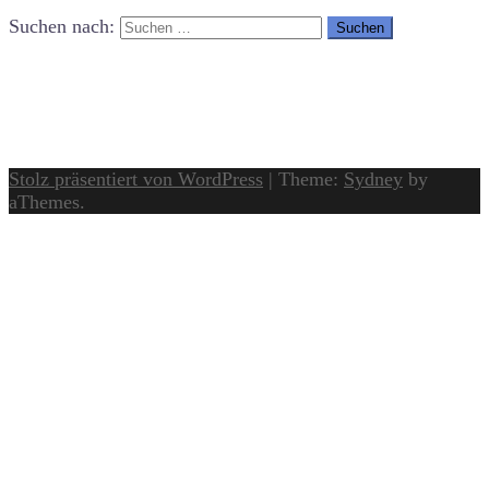
Suchen nach:
Stolz präsentiert von WordPress
|
Theme:
Sydney
by
aThemes.