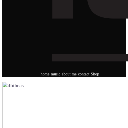
home
music
about me
contact
Shop