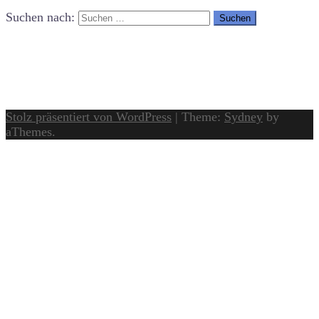
Suchen nach:
Stolz präsentiert von WordPress
|
Theme:
Sydney
by
aThemes.