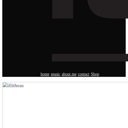
home
music
about me
contact
Shop