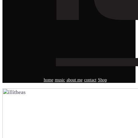
home
music
about me
contact
Shop