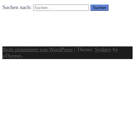
Suchen nach:
Stolz präsentiert von WordPress
|
Theme:
Sydney
by
aThemes.