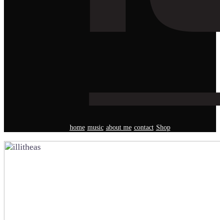
home
music
about me
contact
Shop