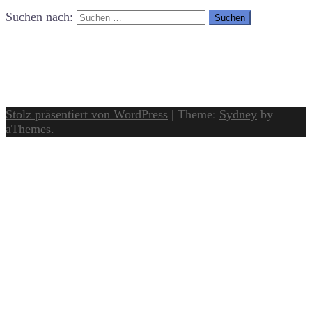
Suchen nach:
Stolz präsentiert von WordPress
|
Theme:
Sydney
by
aThemes.