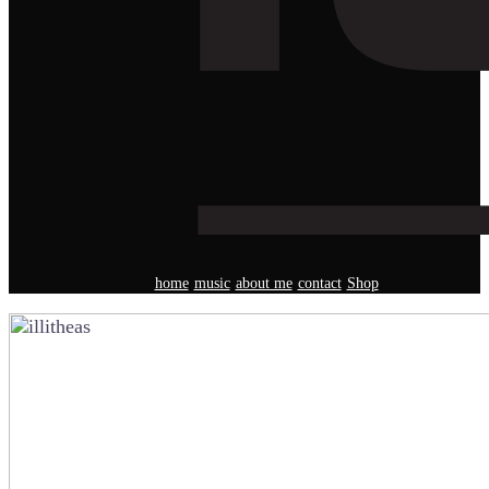
home
music
about me
contact
Shop