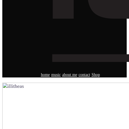
home
music
about me
contact
Shop