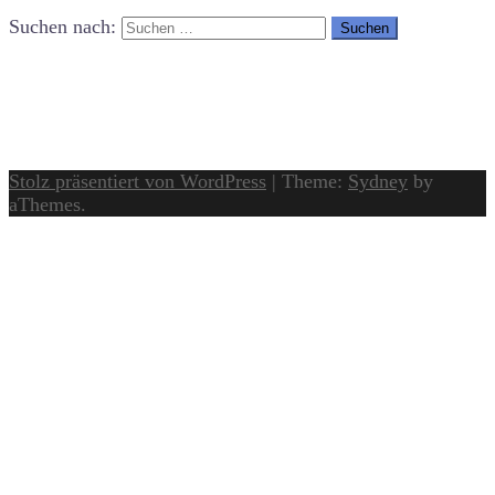
Suchen nach:
Stolz präsentiert von WordPress
|
Theme:
Sydney
by
aThemes.