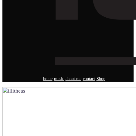
home
music
about me
contact
Shop