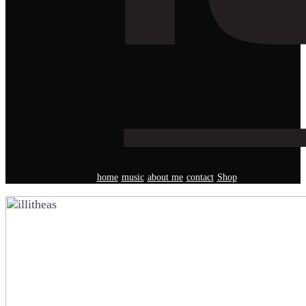
home
music
about me
contact
Shop