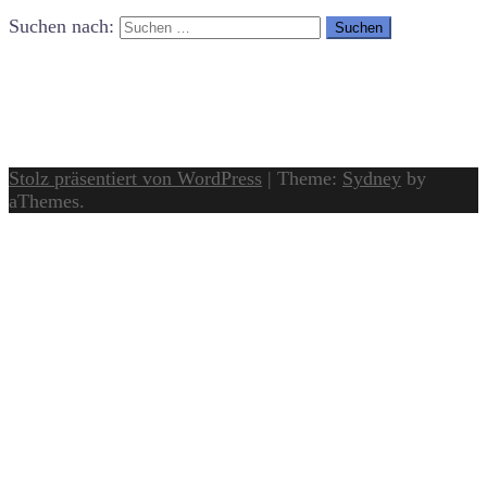
Suchen nach:
Stolz präsentiert von WordPress
|
Theme:
Sydney
by
aThemes.