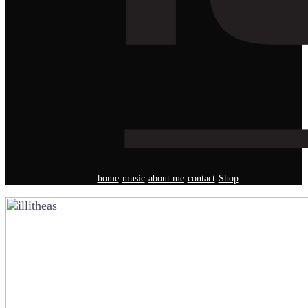
home
music
about me
contact
Shop