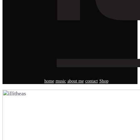
home
music
about me
contact
Shop